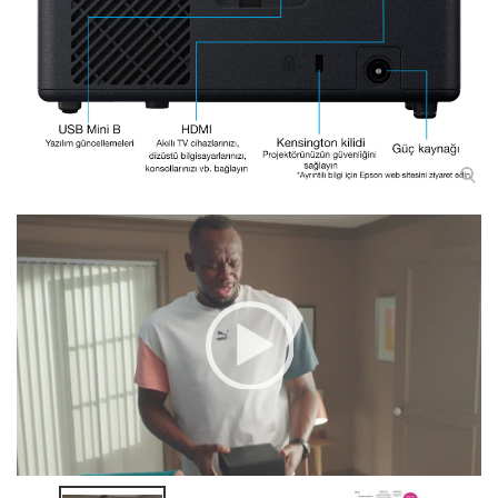
Video
Player
00:00
|
00:00