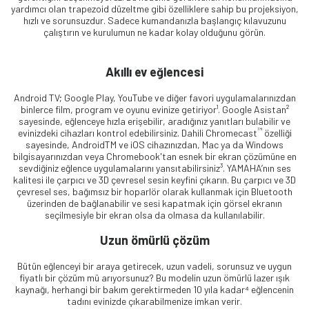
yardımcı olan trapezoid düzeltme gibi özelliklere sahip bu projeksiyon,
hızlı ve sorunsuzdur. Sadece kumandanızla başlangıç kılavuzunu
çalıştırın ve kurulumun ne kadar kolay olduğunu görün.
Akıllı ev eğlencesi
Android TV; Google Play, YouTube ve diğer favori uygulamalarınızdan
binlerce film, program ve oyunu evinize getiriyor¹. Google Asistan²
sayesinde, eğlenceye hızla erişebilir, aradığınız yanıtları bulabilir ve
™
evinizdeki cihazları kontrol edebilirsiniz. Dahili Chromecast
özelliği
sayesinde, AndroidTM ve iOS cihazınızdan, Mac ya da Windows
bilgisayarınızdan veya Chromebook'tan esnek bir ekran çözümüne en
sevdiğiniz eğlence uygulamalarını yansıtabilirsiniz³. YAMAHA’nın ses
kalitesi ile çarpıcı ve 3D çevresel sesin keyfini çıkarın. Bu çarpıcı ve 3D
çevresel ses, bağımsız bir hoparlör olarak kullanmak için Bluetooth
üzerinden de bağlanabilir ve sesi kapatmak için görsel ekranın
seçilmesiyle bir ekran olsa da olmasa da kullanılabilir.
Uzun ömürlü çözüm
Bütün eğlenceyi bir araya getirecek, uzun vadeli, sorunsuz ve uygun
fiyatlı bir çözüm mü arıyorsunuz? Bu modelin uzun ömürlü lazer ışık
kaynağı, herhangi bir bakım gerektirmeden 10 yıla kadar⁴ eğlencenin
tadını evinizde çıkarabilmenize imkan verir.