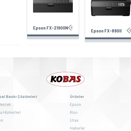
Epson FX-2190IIN
Epson FX-890II
al Baskı Çözümleri
Ürünler
Destek
Epson
a Hizmetleri
Riso
lın
Utax
Haberler