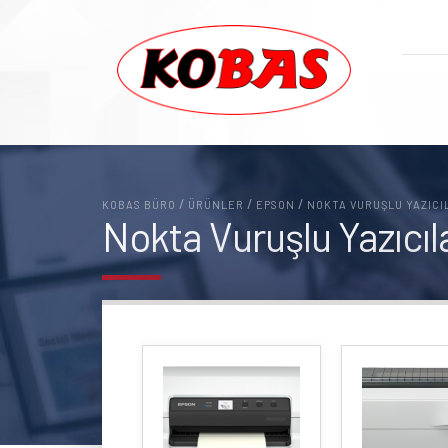
/
/
/
KOBAS BÜRO
ÜRÜNLER
EPSON
NOKTA VURUŞLU YAZICI
Nokta Vuruşlu Yazıcıl