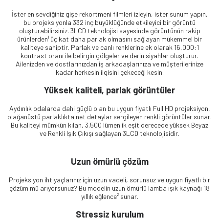
İster en sevdiğiniz gişe rekortmeni filmleri izleyin, ister sunum yapın,
bu projeksiyonla 332 inç büyüklüğünde etkileyici bir görüntü
oluşturabilirsiniz. 3LCD teknolojisi sayesinde görüntünün rakip
ürünlerden¹ üç kat daha parlak olmasını sağlayan mükemmel bir
kaliteye sahiptir. Parlak ve canlı renklerine ek olarak 16,000:1
kontrast oranı ile belirgin gölgeler ve derin siyahlar oluşturur.
Ailenizden ve dostlarınızdan iş arkadaşlarınıza ve müşterilerinize
kadar herkesin ilgisini çekeceği kesin.
Yüksek kaliteli, parlak görüntüler
Aydınlık odalarda dahi güçlü olan bu uygun fiyatlı Full HD projeksiyon,
olağanüstü parlaklıkta net detaylar sergileyen renkli görüntüler sunar.
Bu kaliteyi mümkün kılan, 3.500 lümenlik eşit derecede yüksek Beyaz
ve Renkli Işık Çıkışı sağlayan 3LCD teknolojisidir.
Uzun ömürlü çözüm
Projeksiyon ihtiyaçlarınız için uzun vadeli, sorunsuz ve uygun fiyatlı bir
çözüm mü arıyorsunuz? Bu modelin uzun ömürlü lamba ışık kaynağı 18
yıllık eğlence² sunar.
Stressiz kurulum