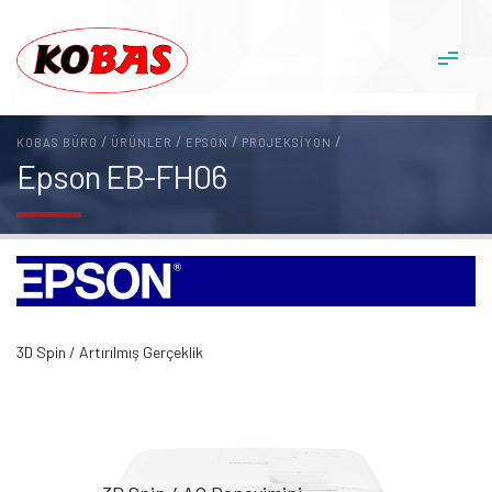
/
/
/
/
KOBAS BÜRO
ÜRÜNLER
EPSON
PROJEKSIYON
Epson EB-FH06
3D Spin / Artırılmış Gerçeklik