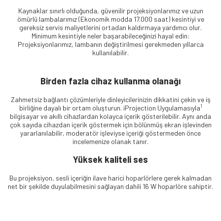
Kaynaklar sınırlı olduğunda, güvenilir projeksiyonlarımız ve uzun
ömürlü lambalarımız (Ekonomik modda 17.000 saat) kesintiyi ve
gereksiz servis maliyetlerini ortadan kaldırmaya yardımcı olur.
Minimum kesintiyle neler başarabileceğinizi hayal edin:
Projeksiyonlarımız, lambanın değiştirilmesi gerekmeden yıllarca
kullanılabilir.
Birden fazla cihaz kullanma olanağı
Zahmetsiz bağlantı çözümleriyle dinleyicilerinizin dikkatini çekin ve iş
1
birliğine dayalı bir ortam oluşturun. iProjection Uygulamasıyla
bilgisayar ve akıllı cihazlardan kolayca içerik gösterilebilir. Aynı anda
çok sayıda cihazdan içerik göstermek için bölünmüş ekran işlevinden
yararlanılabilir, moderatör işleviyse içeriği göstermeden önce
incelemenize olanak tanır.
Yüksek kaliteli ses
Bu projeksiyon, sesli içeriğin ilave harici hoparlörlere gerek kalmadan
net bir şekilde duyulabilmesini sağlayan dahili 16 W hoparlöre sahiptir.