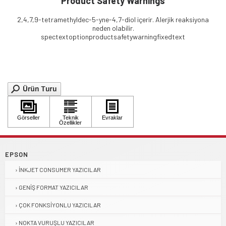
Product Safety Warnings
2,4,7,9-tetramethyldec-5-yne-4,7-diol içerir. Alerjik reaksiyona
neden olabilir.
spectextoptionproductsafetywarningfixedtext
EPSON
İNKJET CONSUMER YAZICILAR
GENIŞ FORMAT YAZICILAR
ÇOK FONKSIYONLU YAZICILAR
NOKTA VURUŞLU YAZICILAR