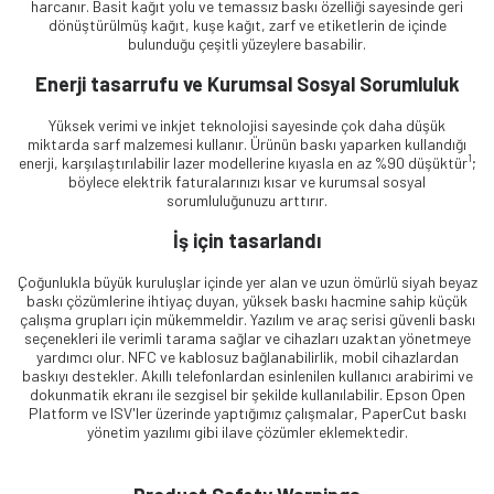
harcanır. Basit kağıt yolu ve temassız baskı özelliği sayesinde geri
dönüştürülmüş kağıt, kuşe kağıt, zarf ve etiketlerin de içinde
bulunduğu çeşitli yüzeylere basabilir.
Enerji tasarrufu ve Kurumsal Sosyal Sorumluluk
Yüksek verimi ve inkjet teknolojisi sayesinde çok daha düşük
miktarda sarf malzemesi kullanır. Ürünün baskı yaparken kullandığı
1
enerji, karşılaştırılabilir lazer modellerine kıyasla en az %90 düşüktür
;
böylece elektrik faturalarınızı kısar ve kurumsal sosyal
sorumluluğunuzu arttırır.
İş için tasarlandı
Çoğunlukla büyük kuruluşlar içinde yer alan ve uzun ömürlü siyah beyaz
baskı çözümlerine ihtiyaç duyan, yüksek baskı hacmine sahip küçük
çalışma grupları için mükemmeldir. Yazılım ve araç serisi güvenli baskı
seçenekleri ile verimli tarama sağlar ve cihazları uzaktan yönetmeye
yardımcı olur. NFC ve kablosuz bağlanabilirlik, mobil cihazlardan
baskıyı destekler. Akıllı telefonlardan esinlenilen kullanıcı arabirimi ve
dokunmatik ekranı ile sezgisel bir şekilde kullanılabilir. Epson Open
Platform ve ISV'ler üzerinde yaptığımız çalışmalar, PaperCut baskı
yönetim yazılımı gibi ilave çözümler eklemektedir.