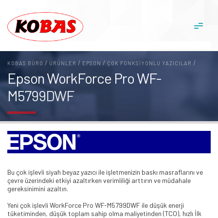
/
/
/
/
KOBAS BÜRO
ÜRÜNLER
EPSON
ÇOK FONKSIYONLU YAZICILAR
Epson WorkForce Pro WF-
M5799DWF
Bu çok işlevli siyah beyaz yazıcı ile işletmenizin baskı masraflarını ve
çevre üzerindeki etkiyi azaltırken verimliliği arttırın ve müdahale
gereksinimini azaltın.
Yeni çok işlevli WorkForce Pro WF-M5799DWF ile düşük enerji
tüketiminden, düşük toplam sahip olma maliyetinden (TCO), hızlı İlk