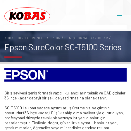
/
/
/
/
KOBAS BÜRO
ÜRÜNLER
EPSON
GENIŞ FORMAT YAZICILAR
Epson SureColor SC-T5100 Series
Giriş seviyesi geniş formatlı yazıcı, kullanıcıların teknik ve CAD çizimleri
36 inçe kadar detaylı bir şekilde yazdırmasına olanak tanır.
SC-T5100 ile konu sadece ayrıntılar, iş üretme hızı ve çıktının
boyutudur (36 inçe kadar). Düşük sahip olma maliyetiyle gurur duyan,
profesyonel düzeyde teknik bir yazıcıya ihtiyacı olanlar için
tasarlanmıştır. Eksiksiz, doğru, güvenilir ve ayrıntılı baskı ihtiyacı,
gerek mimarlar, öğrenciler veya mühendisler gerekse reklam