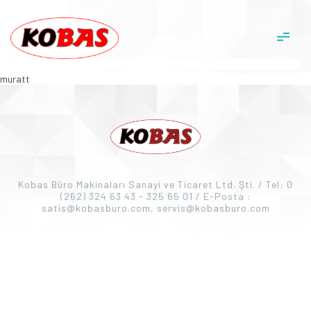
muratt
Kobas Büro Makinaları Sanayi ve Ticaret Ltd. Şti. / Tel: 0
(262) 324 63 43 - 325 65 01 / E-Posta :
satis@kobasburo.com, servis@kobasburo.com